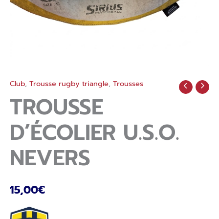
Club
,
Trousse rugby triangle
,
Trousses
quantité
de
TROUSSE
Trousse
d’écolier
D’ÉCOLIER U.S.O.
U.S.O.
NEVERS
NEVERS
15,00
€