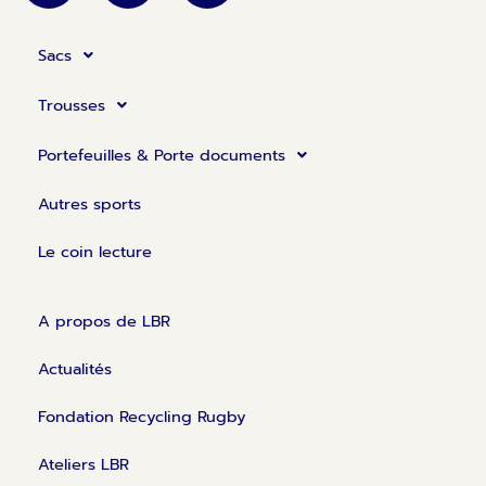
n
c
s
k
e
t
Sacs
e
b
a
d
o
g
Trousses
i
o
r
n
k
a
Portefeuilles & Porte documents
m
Autres sports
Le coin lecture
A propos de LBR
Actualités
Fondation Recycling Rugby
Ateliers LBR