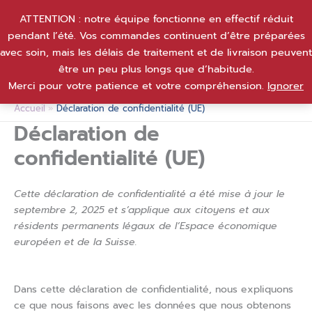
Aller
ATTENTION : notre équipe fonctionne en effectif réduit
au
pendant l’été. Vos commandes continuent d’être préparées
contenu
avec soin, mais les délais de traitement et de livraison peuvent
être un peu plus longs que d’habitude.
Merci pour votre patience et votre compréhension.
Ignorer
Accueil
Déclaration de confidentialité (UE)
Déclaration de
confidentialité (UE)
Cette déclaration de confidentialité a été mise à jour le
septembre 2, 2025 et s’applique aux citoyens et aux
résidents permanents légaux de l’Espace économique
européen et de la Suisse.
Dans cette déclaration de confidentialité, nous expliquons
ce que nous faisons avec les données que nous obtenons