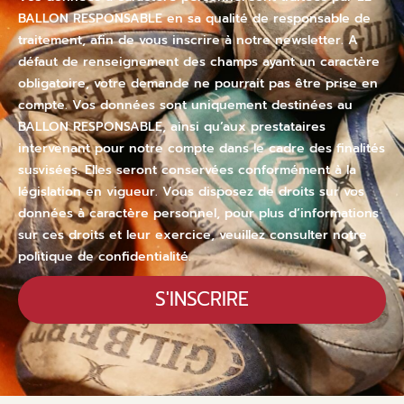
BALLON RESPONSABLE en sa qualité de responsable de
traitement, afin de vous inscrire à notre newsletter. A
défaut de renseignement des champs ayant un caractère
obligatoire, votre demande ne pourrait pas être prise en
compte. Vos données sont uniquement destinées au
BALLON RESPONSABLE, ainsi qu’aux prestataires
intervenant pour notre compte dans le cadre des finalités
susvisées. Elles seront conservées conformément à la
législation en vigueur. Vous disposez de droits sur vos
données à caractère personnel, pour plus d’informations
sur ces droits et leur exercice, veuillez consulter notre
politique de confidentialité.
S'INSCRIRE