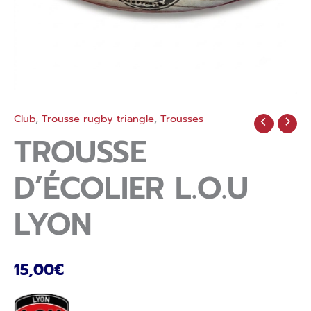
Club
,
Trousse rugby triangle
,
Trousses
quantité
de
TROUSSE
Trousse
d’écolier
D’ÉCOLIER L.O.U
L.O.U
LYON
LYON
15,00
€