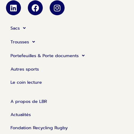
L
F
I
i
a
n
n
c
s
k
e
t
Sacs
e
b
a
d
o
g
Trousses
i
o
r
n
k
a
Portefeuilles & Porte documents
m
Autres sports
Le coin lecture
A propos de LBR
Actualités
Fondation Recycling Rugby