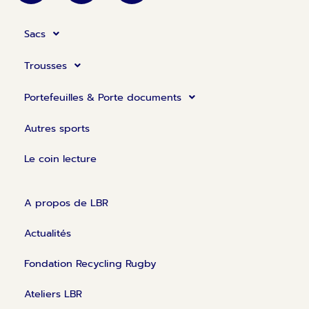
n
c
s
k
e
t
Sacs
e
b
a
d
o
g
Trousses
i
o
r
n
k
a
Portefeuilles & Porte documents
m
Autres sports
Le coin lecture
A propos de LBR
Actualités
Fondation Recycling Rugby
Ateliers LBR