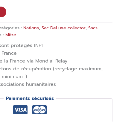
r
atégories :
Nations
,
Sac DeLuxe collector
,
Sacs
e :
Mitre
ont protégés INPI
 France
e la France via Mondial Relay
rtons de récupération (recyclage maximum,
 minimum :)
ssociations humanitaires
Paiements sécurisés