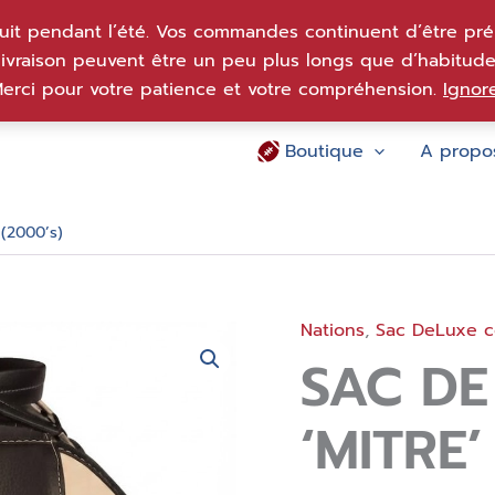
uit pendant l’été. Vos commandes continuent d’être prép
livraison peuvent être un peu plus longs que d’habitude
erci pour votre patience et votre compréhension.
Ignor
Boutique
A propo
 (2000’s)
Nations
,
Sac DeLuxe co
quantité
de
SAC DE
Sac
de
LuXe
‘MITRE’
vintage
'Mitre'
ITALIE