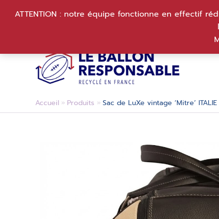
Aller
ATTENTION : notre équipe fonctionne en effectif réd
au
contenu
M
Accueil
Produits
Sac de LuXe vintage ‘Mitre’ ITALIE