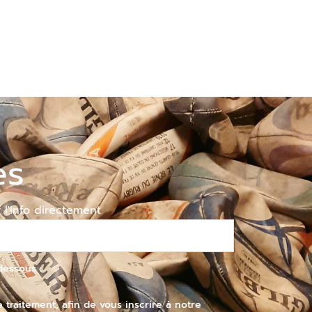
es
 l'info directement
dessous :
raitement, afin de vous inscrire à notre