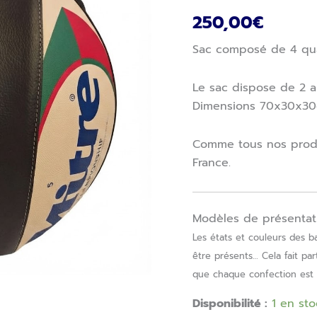
(2000's)
250,00
€
Sac composé de 4 quar
Le sac dispose de 2 a
Dimensions 70x30x3
Comme tous nos produ
France.
Modèles de présentat
Les états et couleurs des 
être présents… Cela fait part
que chaque confection est 
Disponibilité :
1 en sto