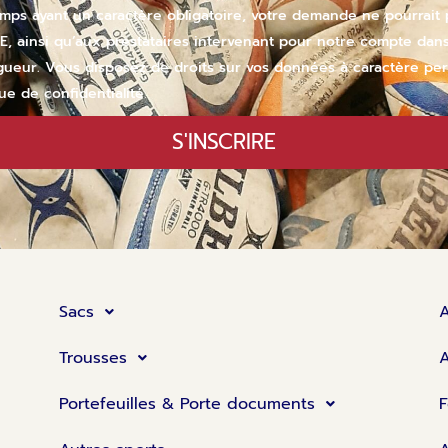
mps ayant un caractère obligatoire, votre demande ne pourrait
nsi qu’aux prestataires intervenant pour notre compte dans le 
gueur. Vous disposez de droits sur vos données à caractère pers
ue de confidentialité.
S'INSCRIRE
Sacs
Trousses
A
Portefeuilles & Porte documents
F