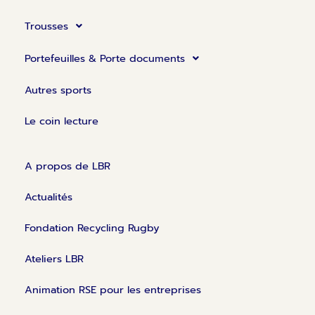
e
b
a
d
o
g
Trousses
i
o
r
n
k
a
Portefeuilles & Porte documents
m
Autres sports
Le coin lecture
A propos de LBR
Actualités
Fondation Recycling Rugby
Ateliers LBR
Animation RSE pour les entreprises